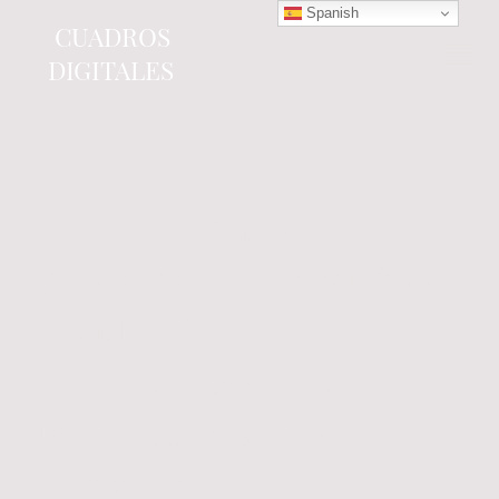
Spanish
CUADROS
DIGITALES
Tienda online
especializada en electrónica
del automóvil.
Componentes
electrónicos y cuadros de
instrumentos.